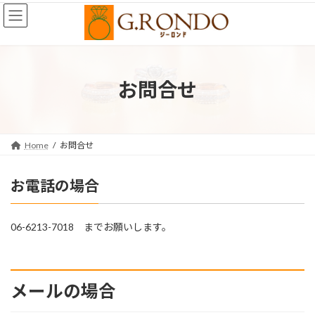
コ
ナ
ン
ビ
テ
ゲ
ン
ー
ツ
シ
へ
ョ
お問合せ
ス
ン
キ
に
ッ
移
プ
動
Home
お問合せ
お電話の場合
06-6213-7018 までお願いします。
メールの場合