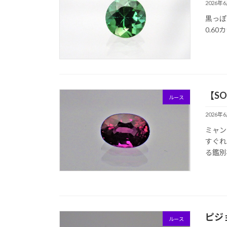
2026年
黒っぽ
0.6
【S
ルース
2026年
ミャン
すぐれ
る鑑別
ピジ
ルース