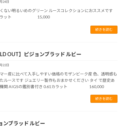
6月24日
くない明るいめのグリーン ルースコレクションにおススメです
0カラット 15,000
続きを読む
OLD OUT】ピジョンブラッド ルビー
6月22日
マー産に比べて入手しやすい価格のモザンビーク産 色、透明感も
たルースです ジュエリー製作もおまかせください タイ で歴史あ
機関 AIGSの鑑別書付き 0.61カラット 160,000
続きを読む
ョンブラッド ルビー