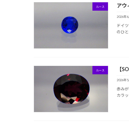
アウ
ルース
2026年
ドイツ
のひと
【S
ルース
2026年
赤みが
カラ