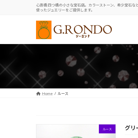
コ
ナ
心斎橋 四つ橋の小さな宝石店。カラーストーン、希少宝石な
使ったジュエリーをご提供します。
ン
ビ
テ
ゲ
ン
ー
ツ
シ
へ
ョ
ス
ン
キ
に
ッ
移
プ
動
Home
ルース
グリ
ルース