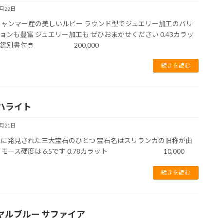
6月22日
ミャンマー産の美しいルビー ラウンド型でジュエリー加工のバリ
ョンも豊富 ジュエリー加工も ぜひおまかせください 0.43カラッ
IA鑑別書付き 200,000
続きを読む
ハライト
6月21日
紀に発見された三大宝石のひとつ 宝石名はスリランカの旧称が由
 モース硬度は 6.5です 0.78カラット 10,000
続きを読む
ヤルブルー サファイア