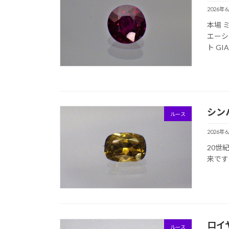
2026年
本場 
エーシ
ト G
シン
ルース
2026年
20世
来です
ロイ
ルース