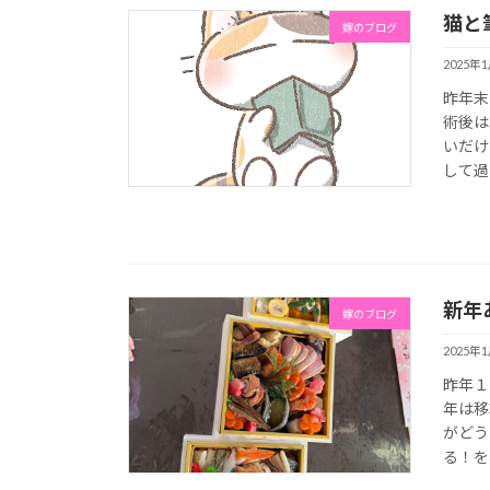
猫と
嫁のブログ
2025年
昨年末
術後は
いだけ
して過 
新年
嫁のブログ
2025年
昨年１
年は移
がどう
る！を