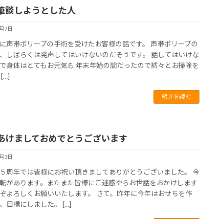
筆談しようとした人
1月7日
に声帯ポリープの手術を受けたお客様の話です。 声帯ポリープの
、しばらくは発声してはいけないのだそうです。 話してはいけな
で身体はとてもお元気💪 年末年始の間だったので黙々とお掃除を
[…]
続きを読む
あけましておめでとうございます
1月3日
５周年では皆様にお祝い頂きましてありがとうございました。 今
転があります。またまた皆様にご迷惑やらお世話をおかけします
ぞよろしくお願いいたします。 さて。昨年に今年はおせちを作
、目標にしました。 […]