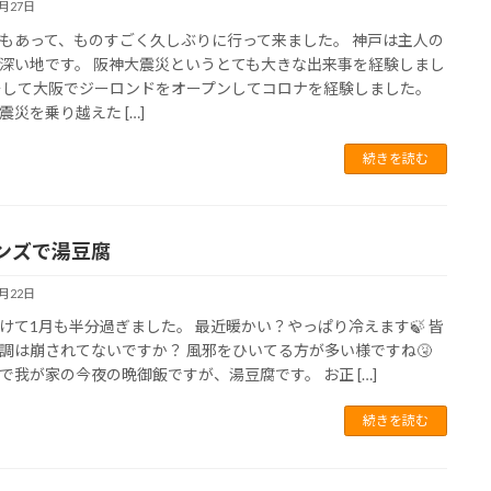
1月27日
もあって、ものすごく久しぶりに行って来ました。 神戸は主人の
深い地です。 阪神大震災というとても大きな出来事を経験しまし
そして大阪でジーロンドをオープンしてコロナを経験しました。
震災を乗り越えた […]
続きを読む
ンズで湯豆腐
1月22日
けて1月も半分過ぎました。 最近暖かい？やっぱり冷えます🍃 皆
調は崩されてないですか？ 風邪をひいてる方が多い様ですね🤧
で我が家の今夜の晩御飯ですが、湯豆腐です。 お正 […]
続きを読む