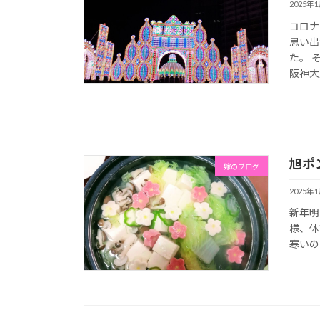
2025年
コロナ
思い出
た。 
阪神大
旭ポ
嫁のブログ
2025年
新年明
様、体
寒いの