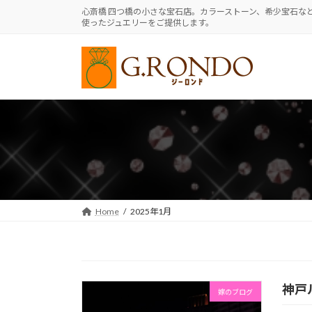
コ
ナ
心斎橋 四つ橋の小さな宝石店。カラーストーン、希少宝石な
使ったジュエリーをご提供します。
ン
ビ
テ
ゲ
ン
ー
ツ
シ
へ
ョ
ス
ン
キ
に
ッ
移
プ
動
Home
2025年1月
神戸
嫁のブログ