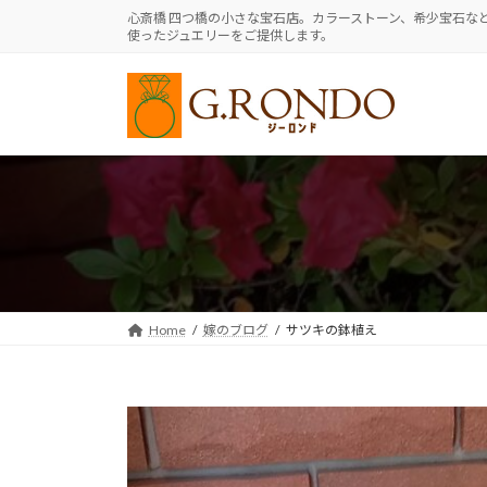
コ
ナ
心斎橋 四つ橋の小さな宝石店。カラーストーン、希少宝石な
使ったジュエリーをご提供します。
ン
ビ
テ
ゲ
ン
ー
ツ
シ
へ
ョ
ス
ン
キ
に
ッ
移
プ
動
Home
嫁のブログ
サツキの鉢植え