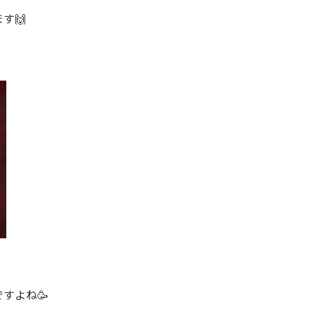
す🙌
すよね🥳