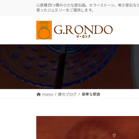
コ
ナ
心斎橋 四つ橋の小さな宝石店。カラーストーン、希少宝石な
使ったジュエリーをご提供します。
ン
ビ
テ
ゲ
ン
ー
ツ
シ
へ
ョ
ス
ン
キ
に
ッ
移
プ
動
Home
嫁のブログ
豪華な朝食