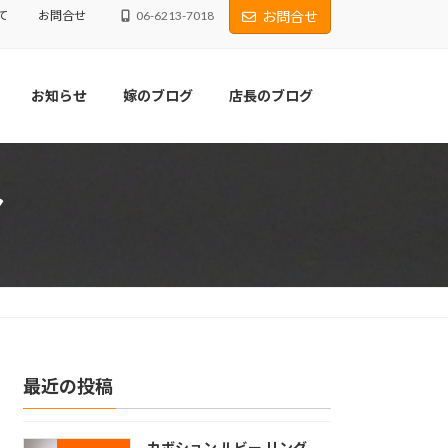
て
お問合せ
06-6213-7018
お問合せ
お知らせ
嫁のブログ
店長のブログ
ア
最近の投稿
カボション ルビー リング