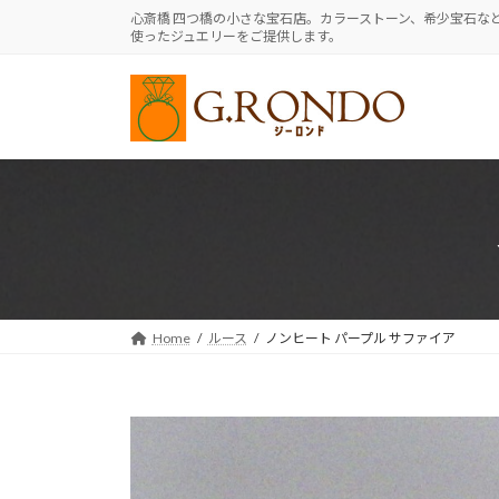
コ
ナ
心斎橋 四つ橋の小さな宝石店。カラーストーン、希少宝石な
使ったジュエリーをご提供します。
ン
ビ
テ
ゲ
ン
ー
ツ
シ
へ
ョ
ス
ン
キ
に
ッ
移
プ
動
Home
ルース
ノンヒート パープル サファイア